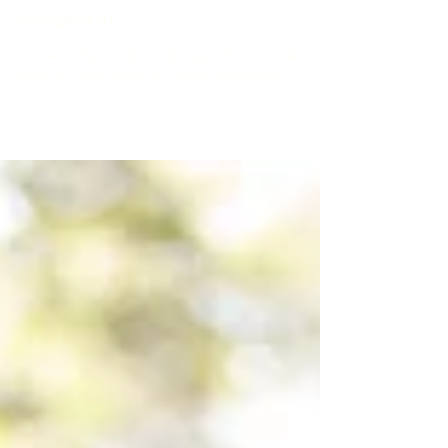
Zwischen Statussymbol und
Gebrauchsgegenstand: Vom
eigenen Auto zum Produkt
Mobilität
Ob Nostalgie oder Statussymbol – ein Auto
kann für den Besitzer vieles bedeuten.