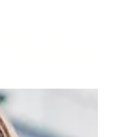
21. Aug. 2024
Mobilität in der Schweiz aus
Sicht von Expats
Ob aus Deutschland, Italien oder den USA –
die Schweiz ist ein beliebtes Aufenthaltsland
für Expats.