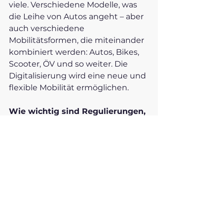
viele. Verschiedene Modelle, was 
die Leihe von Autos angeht – aber 
auch verschiedene 
Mobilitätsformen, die miteinander 
kombiniert werden: Autos, Bikes, 
Scooter, ÖV und so weiter. Die 
Digitalisierung wird eine neue und 
flexible Mobilität ermöglichen. 
Wie wichtig sind Regulierungen, 
um den Wandel voranzutreiben?
Sauter-Servaes:
 Ich hoffe, Politik 
und Industrie können sich auf 
eine gemeinsame Vision einigen. 
Dann ist da noch die Bevölkerung 
– also wir –, die sich von alten 
Gewohnheiten lösen muss. 
Glauben Sie mir: Niemand will in 