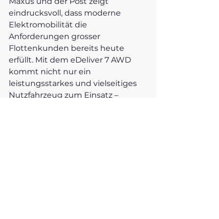
Maxus und der Post zeigt 
eindrucksvoll, dass moderne 
Elektromobilität die 
Anforderungen grosser 
Flottenkunden bereits heute 
erfüllt. Mit dem eDeliver 7 AWD 
kommt nicht nur ein 
leistungsstarkes und vielseitiges 
Nutzfahrzeug zum Einsatz – 
gleichzeitig wird ein konkreter 
Beitrag zur Reduktion von CO₂-
Emissionen geleistet.
Alle ansehen
Aktuelle Beiträge