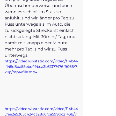
Überraschenderweise, und auch 
wenn es sich oft im Stau so 
anfühlt, sind wir länger pro Tag zu 
Fuss unterwegs als im Auto, die 
zurückgelegte Strecke ist einfach 
nicht so lang. Mit 30min / Tag, und 
damit mit knapp einer Minute 
mehr pro Tag, sind wir zu Fuss 
unterwegs.  
https://video.wixstatic.com/video/f14b44
_145d8da58ebc49bca3b3f377476f9065/7
20p/mp4/file.mp4
https://video.wixstatic.com/video/f14b44
_fee2e5365c424c328d6fca599dc21438/7