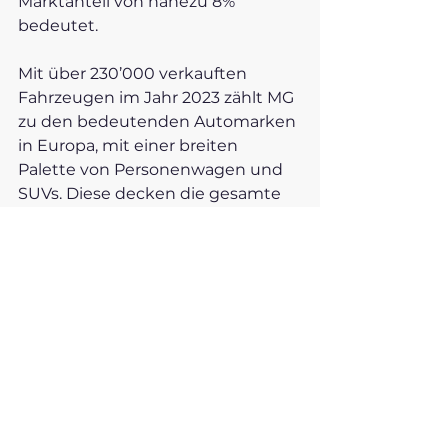
Marktanteil von nahezu 8% 
bedeutet.
Mit über 230’000 verkauften 
Fahrzeugen im Jahr 2023 zählt MG 
zu den bedeutenden Automarken 
in Europa, mit einer breiten 
Palette von Personenwagen und 
SUVs. Diese decken die gesamte 
Bandbreite an Antriebssystemen 
ab, vom Verbrennungsmotor über 
die HEV- und PHEV- bis zu den 
vollelektrischen BEV-Versionen. 
Mit dem 100-jährigen Jubiläum 
der Marke im 
Jahr 2024
 bringt MG 
den EV Cyberster auf den Markt. 
Der attraktiv gestylte Cabrio-
Roadster markiert die lang 
erwartete Rückkehr von MG in das 