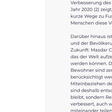
Verbesserung des 
Jahr 2020 (2) zeig
kurze Wege zu Fus
Menschen diese Ve
Darüber hinaus is
und der Bevölkerun
Zukunft: Masdar Ci
das der Welt aufze
werden können. D
Bewohner sind zen
berücksichtigt we
Miteinbeziehen de
sind deshalb ents
bleibt, sondern Re
verbessert, auch
miteinander teile