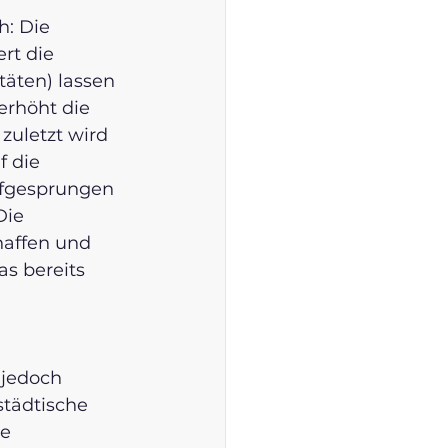
h: Die 
rt die 
täten) lassen 
erhöht die 
zuletzt wird 
f die 
ufgesprungen 
Die 
affen und 
s bereits 
 jedoch 
städtische 
e 