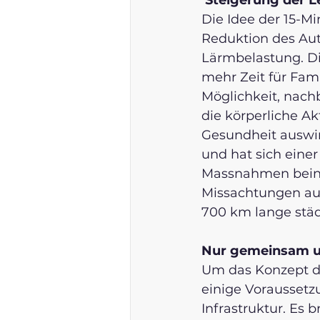
Steigerung der L
Die Idee der 15-Mi
Reduktion des Auto
Lärmbelastung. Die
mehr Zeit für Fam
Möglichkeit, nachb
die körperliche Akt
Gesundheit auswirk
und hat sich eine
Massnahmen beinha
Missachtungen auc
700 km lange städ
Nur gemeinsam 
Um das Konzept de
einige Voraussetzu
Infrastruktur. Es