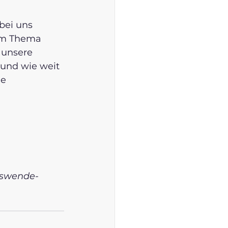
bei uns 
em Thema 
 unsere 
 und wie weit 
e 
rswende-