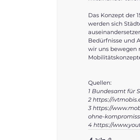
Das Konzept der 1
werden sich Städ
auseinandersetzen
Bedürfnisse und A
wir uns bewegen m
Mobilitätskonzepte 
Quellen: 
1 Bundesamt für St
2 
https://ivtmobis
3 
https://www.mob
ohne-kompromiss
4 
https://www.yo