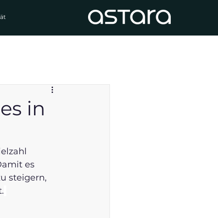
ät
es in
elzahl 
Damit es 
u steigern, 
.