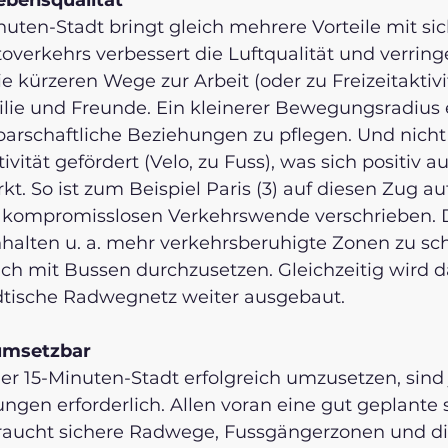
ebensqualität
nuten-Stadt bringt gleich mehrere Vorteile mit sic
verkehrs verbessert die Luftqualität und verringe
 kürzeren Wege zur Arbeit (oder zu Freizeitaktivi
ilie und Freunde. Ein kleinerer Bewegungsradius 
arschaftliche Beziehungen zu pflegen. Und nicht 
ivität gefördert (Velo, zu Fuss), was sich positiv au
t. So ist zum Beispiel Paris (3) auf diesen Zug a
r kompromisslosen Verkehrswende verschrieben. 
lten u. a. mehr verkehrsberuhigte Zonen zu sch
h mit Bussen durchzusetzen. Gleichzeitig wird da
tische Radwegnetz weiter ausgebaut.   
umsetzbar
r 15-Minuten-Stadt erfolgreich umzusetzen, sind
ngen erforderlich. Allen voran eine gut geplante 
 braucht sichere Radwege, Fussgängerzonen und di