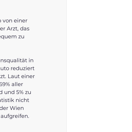
b von einer 
er Arzt, das 
bequem zu 
nsqualität in 
to reduziert 
t. Laut einer 
69% aller 
d und 5% zu 
istik nicht 
oder Wien 
aufgreifen. 