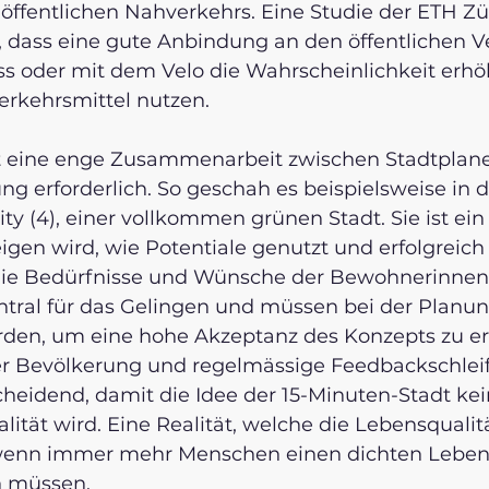
öffentlichen Nahverkehrs. Eine Studie der ETH Z
t, dass eine gute Anbindung an den öffentlichen 
s oder mit dem Velo die Wahrscheinlichkeit erhö
rkehrsmittel nutzen.  
t eine enge Zusammenarbeit zwischen Stadtplaner
g erforderlich. So geschah es beispielsweise in d
ty (4), einer vollkommen grünen Stadt. Sie ist ein 
igen wird, wie Potentiale genutzt und erfolgreic
ie Bedürfnisse und Wünsche der Bewohnerinnen
tral für das Gelingen und müssen bei der Planun
rden, um eine hohe Akzeptanz des Konzepts zu er
r Bevölkerung und regelmässige Feedbackschlei
cheidend, damit die Idee der 15-Minuten-Stadt kei
alität wird. Eine Realität, welche die Lebensqualit
 wenn immer mehr Menschen einen dichten Lebe
n müssen. 