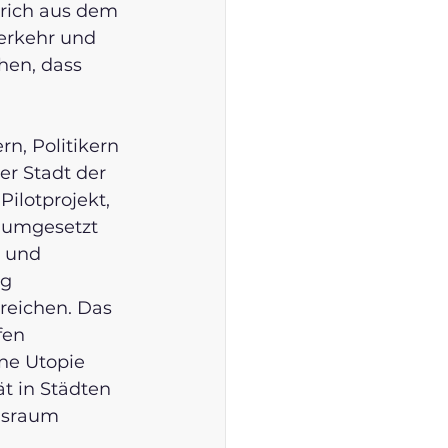
ürich aus dem 
Verkehr und 
hen, dass 
n, Politikern 
er Stadt der 
Pilotprojekt, 
h umgesetzt 
 und 
g 
reichen. Das 
fen 
ne Utopie 
ät in Städten 
nsraum 