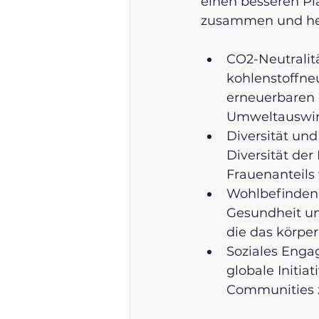
einen besseren Pla
zusammen und hebt
CO2-Neutralitä
kohlenstoffneu
erneuerbaren E
Umweltauswir
Diversität und
Diversität der
Frauenanteils 
Wohlbefinden 
Gesundheit und
die das körper
Soziales Enga
globale Initia
Communities z