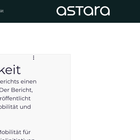
ät
keit
erichts einen 
Der Bericht, 
ffentlicht 
bilität und 
ilität für 