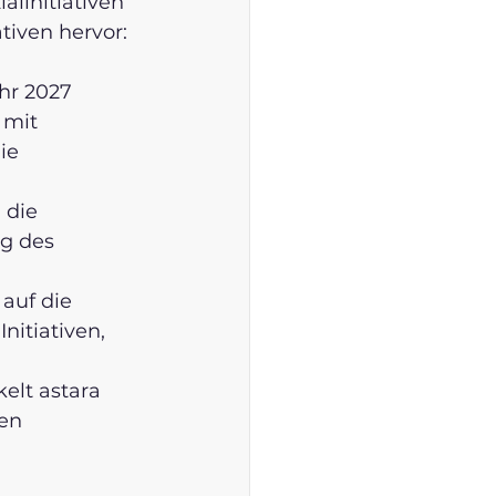
linitiativen 
tiven hervor:
hr 2027 
 mit 
ie 
 die 
g des 
auf die 
nitiativen, 
elt astara 
en 